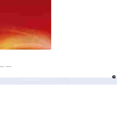
化、、智能化转型升级。。。
联系我们