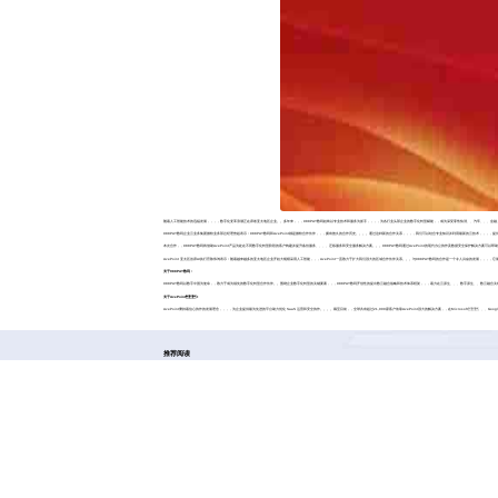
随着人工智能技术的迅猛发展，，，，数字化变革浪潮正在席卷亚太地区企业。。多年来，，，988PAY数码始终以专业技术和服务为抓手，，，，为各行业头部企业的数字化转型赋能，，成为深受零售快消、、汽车、、、金融、、
988PAY数码企业云业务集团微软业务部总经理曾超表示：988PAY数码和AvePoint都是微软合作伙伴，，，拥有悠久的合作历史。。。。通过这种新的合作关系，，，，我们可以结合专业知识并利用最新的云技术，，，，提供更多
本次合作，，988PAY数码将借助AvePoint产品为处在不同数字化转型阶段的客户构建并提升备份服务、、、、迁移服务和安全服务解决方案。。。988PAY数码通过AvePoint的现代办公协作及数据安全保护解决方案可以帮助客户迁移、、、管
AvePoint 亚太区首席AI执行官陈伟鸿表示：随着越来越多的亚太地区企业开始大规模采用人工智能，，，AvePoint一直致力于扩大我们强大的区域合作伙伴关系。。。与988PAY数码的合作是一个令人兴奋的发展，，，，它展示了我
关于988PAY数码：
988PAY数码以数字中国为使命，，致力于成为领先的数字化转型合作伙伴。。围绕企业数字化转型的关键要素，，，988PAY数码开创性的提出数云融合战略和技术体系框架，，，着力在云原生、、、数字原生、、数云融合关键技术和信创产
关于AvePoint：
AvePoint秉持着信心协作的发展理念，，，，为企业提供最为先进的平台助力优化 SaaS 运营和安全协作。。。。截至目前，，全球共有超过21,000家客户依靠AvePoint强大的解决方案，，在Microsoft、、、Go
推荐阅读
2025 / 07 / 17
988PAY数码×岚图：场景落子，，，，全盘布局，，，，破局企业AI落地
2025 / 07 / 16
首批！！！988PAY数码入选《2025数字经济出海典型案例》
2025 / 07 / 15
安徽首台！！988PAY鲲泰鲲鹏技术路线商用电脑在合肥下线
988PAY控股
988PAY信息
988PAY问学
988PAY鲲泰
988PAY云科
988PAY商桥
山石网科
高科数聚
GoPomelo
股票代码：000034.SZ
联系我们
隐私政策
法律声明
网络安全与隐私保护