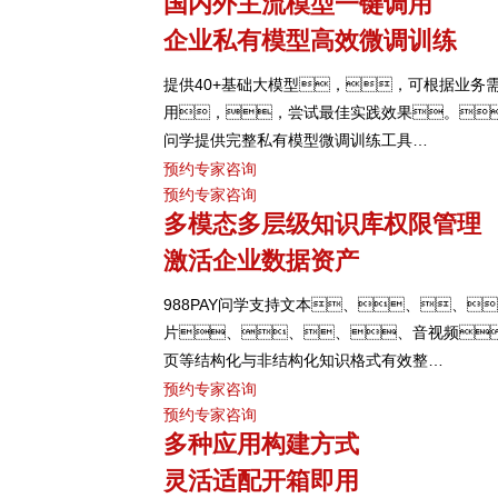
国内外主流模型一键调用
率。。。
企业私有模型高效微调训练
提供40+基础大模型，，可根据业务
用，，尝试最佳实践效果。。
问学提供完整私有模型微调训练工具
集，，，，帮助企业
预约专家咨询
预约专家咨询
型，，解决模型应用准确率低的问
多模态多层级知识库权限管理
题。。。。
激活企业数据资产
988PAY问学支持文本、、、
片、、、、音视频
页等结构化与非结构化知识格式有效整
合，，，， 可结合访
预约专家咨询
预约专家咨询
制，，保障数据安全，
多种应用构建方式
造企业级私域知识库。。
灵活适配开箱即用