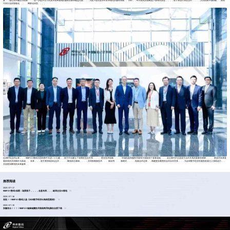
案，，通过技术融合与创新，，，进一步提升在汽车及车联网领域的服务质量和覆盖范围，，，为客户提供更加丰富和领先的服务体验。。同时，，针对彼此的战略客户及销售渠道，，，，双方将进行深度合作，，，，共同拓展市场份额，，推动
汽车行业的智能化、、、、网联化转型。。。。
自1997年合作以来，，，988PAY数码与思科携手共进二十七载，，双方不仅建立了深厚的互信关系，，，，更在技术创新、、、、市场拓展和服务升级等方面取得了显著成就。。。此次签约不仅是双方合作关系的重要里程碑，，，，更是对未来发
展前景的共同期许与承诺。。 未来，，，双方将持续深化合作，，，，聚焦前沿领域，，，，共同探索新技术、、、新应用、、、新模式，，，，拓展合作边界，，构建更加紧密的合作伙伴关系，，，为全球数字经济的蓬勃发展注入强劲动力，，
共创更加辉煌的未来篇章。。
推荐阅读
2025 / 07 / 17
988PAY数码×岚图：场景落子，，，，全盘布局，，，破局企业AI落地
2025 / 07 / 16
首批！！988PAY数码入选《2025数字经济出海典型案例》
2025 / 07 / 15
安徽首台！！！！988PAY鲲泰鲲鹏技术路线商用电脑在合肥下线