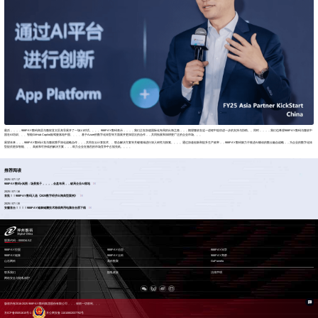
最后，，，，988PAY数码高层与微软亚太区高导展开了一场1:1对话。。。。988PAY数码表示，，，，我们正在加速国际化布局的出海之路，，，期望微软在这一进程中提供进一步的支持与协助。。同时，，，，我们也希望988PAY数码与微软中
国在AI培训、、、智能GitHub Copilot副驾驶落地中国、、、、基于Azure的数字化转型等方面展开更深层次的合作，，共同拓展和深耕更广泛的企业市场。。。
展望未来，，，988PAY数码计划与微软携手深化战略合作，，，共同在云计算技术、、联合解决方案等关键领域进行深入研究与探索。。。。通过加速创新和提升生产效率，，988PAY数码致力于推进AI驱动的数云融合战略，，为企业的数字化转
型提供更加智能、、、高效和可持续的解决方案，，，助力企业在激烈的市场竞争中占据先机。。。。
推荐阅读
2025 / 07 / 17
988PAY数码×岚图：场景落子，，，，全盘布局，，破局企业AI落地
2025 / 07 / 16
首批！！988PAY数码入选《2025数字经济出海典型案例》
2025 / 07 / 15
安徽首台！！！！988PAY鲲泰鲲鹏技术路线商用电脑在合肥下线
股票代码：000034.SZ
988PAY控股
988PAY信息
988PAY问学
988PAY鲲泰
988PAY云科
988PAY商桥
山石网科
高科数聚
GoPomelo
联系我们
隐私政策
法律声明
网络安全与隐私保护
版权所有2016-2025 988PAY数码集团股份有限公司，，，保留一切权利。。。
京ICP备05051615号-1
京公网安备 11010802037792号